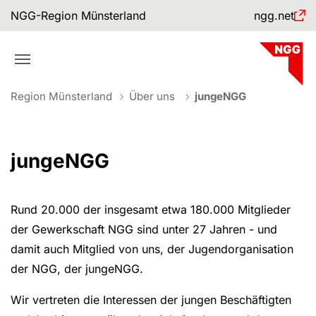
Skip to main navigation
Skip to main content
Skip to page footer
NGG-Region Münsterland
ngg.net
You are here:
Region Münsterland
Über uns
jungeNGG
jungeNGG
Rund 20.000 der insgesamt etwa 180.000 Mitglieder
der Gewerkschaft NGG sind unter 27 Jahren - und
damit auch Mitglied von uns, der Jugendorganisation
der NGG, der jungeNGG.
Wir vertreten die Interessen der jungen Beschäftigten