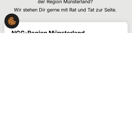
der Region Münsterland?
Wir stehen Dir gerne mit Rat und Tat zur Seite.
NGG-Region Münsterland
Johann-Krane-Weg 16
48149 Münster
Kontakt:
0251 - 36 492-0
region.muensterland@ngg.net
Folge uns auch auf: